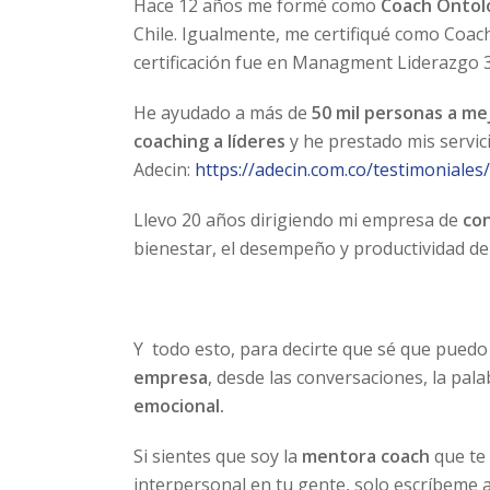
Hace 12 años me formé como
Coach Ontol
Chile. Igualmente, me certifiqué como Coac
certificación fue en Managment Liderazgo 3.
He ayudado a más de
50 mil personas a m
coaching a líderes
y he prestado mis servic
Adecin:
https://adecin.com.co/testimoniales/
Llevo 20 años dirigiendo mi empresa de
con
bienestar, el desempeño y productividad de 
Y todo esto, para decirte que sé que puedo
empresa
, desde las conversaciones, la pal
emocional.
Si sientes que soy la
mentora coach
que te
interpersonal en tu gente, solo escríbeme 