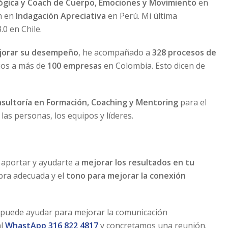
ógica y Coach de Cuerpo, Emociones y Movimiento
en
h en
Indagación Apreciativa
en Perú. Mi última
0 en Chile.
ejorar su desempeño
, he acompañado a
328 procesos de
ios a más de
100 empresas
en Colombia. Esto dicen de
sultoría en Formación, Coaching y Mentoring
para el
las personas, los equipos y líderes.
 aportar y ayudarte a
mejorar los resultados en tu
abra adecuada y el
tono para mejorar la conexión
 puede ayudar para mejorar la comunicación
al
WhastApp 316 822 4817
y concretamos una reunión.